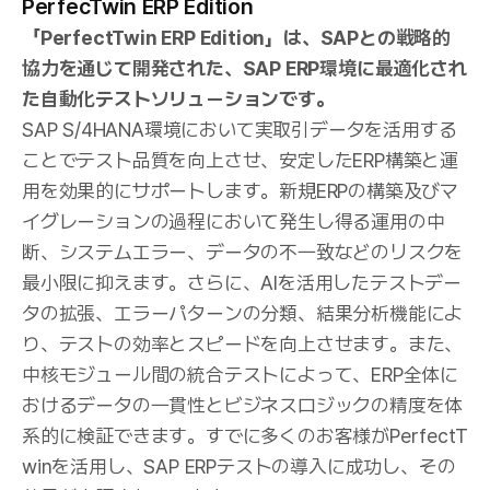
PerfecTwin ERP Edition
「PerfectTwin ERP Edition」は、SAPとの戦略的
協力を通じて開発された、SAP ERP環境に最適化され
た自動化テストソリューションです。
SAP S/4HANA環境において実取引データを活用する
ことでテスト品質を向上させ、安定したERP構築と運
用を効果的にサポートします。新規ERPの構築及びマ
イグレーションの過程において発生し得る運用の中
断、システムエラー、データの不一致などのリスクを
最小限に抑えます。さらに、AIを活用したテストデー
タの拡張、エラーパターンの分類、結果分析機能によ
り、テストの効率とスピードを向上させます。また、
中核モジュール間の統合テストによって、ERP全体に
おけるデータの一貫性とビジネスロジックの精度を体
系的に検証できます。すでに多くのお客様がPerfectT
winを活用し、SAP ERPテストの導入に成功し、その