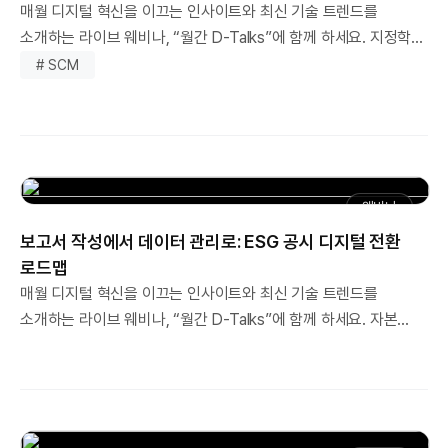
매월 디지털 혁신을 이끄는 인사이트와 최신 기술 트렌드를
신청해 주신 모든 분을 모시지 못하는 점 너른 마음으로 양해
소개하는 라이브 웨비나, “월간 D-Talks”에 함께 하세요. 지정학적
부탁드립니다.
갈등, 글로벌 팬데믹, 기후 변화 및 자원의 무기화 등 리스크가
# SCM
일상화되며 글로벌 공급망은 그 어느 때보다 큰 도전에
직면했습니다. 이제 공급망은 과거의 '비용 절감'과 '효율성’ 중심
모델을 넘어, 예측할 수 없는 위기 속에서도 흔들림 없이 운영되는
회복탄력성(Resilience) 확보가 기업 생존의 최우선 과제로
떠오르고 있습니다. 5월 D-Talks에서는 공급망 최적화 분야의
웨비나
전문가인 정병도 교수님을 모시고, LG CNS 공급망 혁신 전문가인
보고서 작성에서 데이터 관리로: ESG 공시 디지털 전환
조민관 상무와 함께 넥스트 노멀(Next Normal) 시대가 요구하는
로드맵
공급망의 새로운 조건과 전략에 대해 심도있는 대담을 나눕니다.
매월 디지털 혁신을 이끄는 인사이트와 최신 기술 트렌드를
또한, 데이터와 AI를 기반으로 한 공급망 가시성 확보와 실행력
소개하는 라이브 웨비나, “월간 D-Talks”에 함께 하세요. 자본
강화 방안까지, 지속 가능한 공급망 혁신을 위한 실질적인
시장법 개정과 ESG 공시 의무화 논의가 본격화되면서, 관련 정보
인사이트를 얻어 가시기 바랍니다.
공개는 이제 기업 생존을 위한 필수 과제가 되었습니다. 단순히
지속가능 경영보고서를 발간하는 단계에서 나아가, 검증할 수 있는
ESG 데이터를 바탕으로 체계적인 전자공시 시스템을 구축해야 할