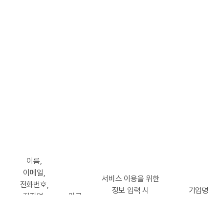
이름,
이메일,
서비스 이용을 위한
전화번호,
정보 입력 시
기업명: Ad
직장명,
미국
정보통신망을 통해
문의 이메일 
부서,
수시로 이전