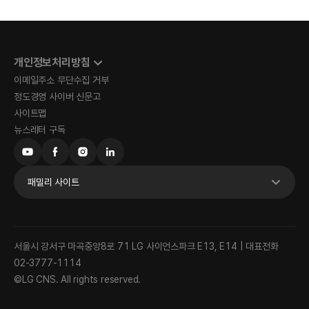
직급,
행태정보
개인정보처리방침
이메일주소 무단수집 거부
정도경영 사이버 신문고
사이트맵
뉴스레터 구독
패밀리 사이트
서울시 강서구 마곡중앙8로 71 LG 사이언스파크 E13, E14 | 대표전화
02-3777-1114
©LG CNS. All rights reserved.