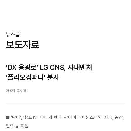
뉴스룸
보도자료
‘DX 용광로’ LG CNS, 사내벤처
‘폴리오컴퍼니’ 분사
2021.08.30
■ '단비', '햄프킹' 이어 세 번째 ∙∙∙ '아이디어 몬스터'로 자금, 공간,
인력 등 지원