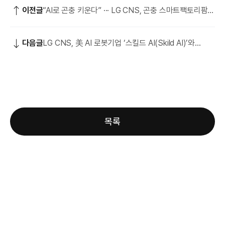
이전글
“AI로 곤충 키운다” ··· LG CNS, 곤충 스마트팩토리팜
진출
다음글
LG CNS, 美 AI 로봇기업 ‘스킬드 AI(Skild AI)’와
전략적 협력
목록