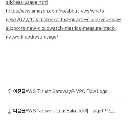
address-usage.html
https://aws.amazon.com/ko/about-aws/whats-
new/2022/10/amazon-virtual-private-cloud-vpc-now-
supports-new-cloudwatch-metrics-measure-track-
network-address-usage/
이전글
AWS Transit Gateway용 VPC Flow Logs
다음글
AWS Network LoadBalancer의 Target 으로
Application LoadBalancer 활용 상세