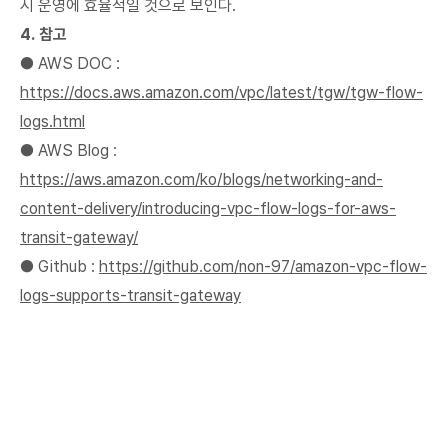
시 운영에 효율적일 것으로 보인다.
4. 참고
● AWS DOC :
https://docs.aws.amazon.com/vpc/latest/tgw/tgw-flow-
logs.html
● AWS Blog :
https://aws.amazon.com/ko/blogs/networking-and-
content-delivery/introducing-vpc-flow-logs-for-aws-
transit-gateway/
● Github :
https://github.com/non-97/amazon-vpc-flow-
logs-supports-transit-gateway