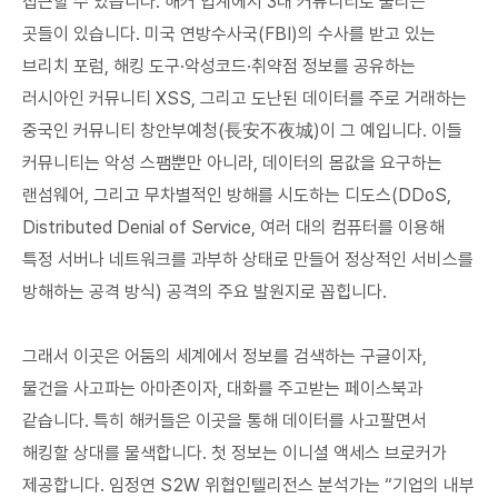
접근할 수 있습니다. 해커 업계에서 3대 커뮤니티로 불리는
곳들이 있습니다. 미국 연방수사국(FBI)의 수사를 받고 있는
브리치 포럼, 해킹 도구·악성코드·취약점 정보를 공유하는
러시아인 커뮤니티 XSS, 그리고 도난된 데이터를 주로 거래하는
중국인 커뮤니티 창안부예청(長安不夜城)이 그 예입니다. 이들
커뮤니티는 악성 스팸뿐만 아니라, 데이터의 몸값을 요구하는
랜섬웨어, 그리고 무차별적인 방해를 시도하는 디도스(DDoS,
Distributed Denial of Service, 여러 대의 컴퓨터를 이용해
특정 서버나 네트워크를 과부하 상태로 만들어 정상적인 서비스를
방해하는 공격 방식) 공격의 주요 발원지로 꼽힙니다.
그래서 이곳은 어둠의 세계에서 정보를 검색하는 구글이자,
물건을 사고파는 아마존이자, 대화를 주고받는 페이스북과
같습니다. 특히 해커들은 이곳을 통해 데이터를 사고팔면서
해킹할 상대를 물색합니다. 첫 정보는 이니셜 액세스 브로커가
제공합니다. 임정연 S2W 위협인텔리전스 분석가는 “기업의 내부